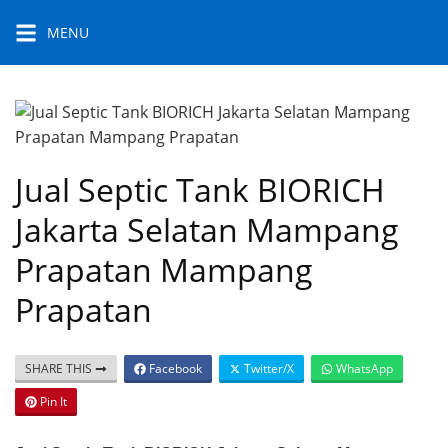
Skip
MENU
to
content
Jual Septic Tank BIORICH
Jakarta Selatan Mampang
Prapatan Mampang
Prapatan
SHARE THIS
Facebook
Twitter/X
WhatsApp
Pin It