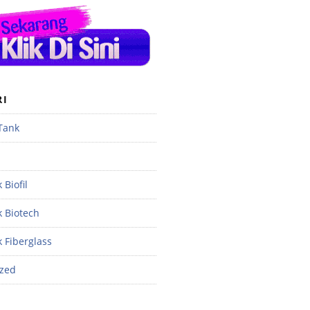
RI
 Tank
 Biofil
k Biotech
k Fiberglass
ized