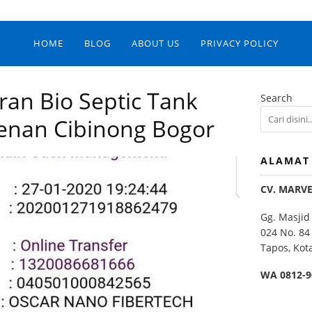
HOME
BLOG
ABOUT US
PRIVACY POLICY
an Bio Septic Tank
Search
denan Cibinong Bogor
ALAMAT
CV. MARV
Gg. Masjid
024 No. 84
Tapos, Kot
WA 0812-9