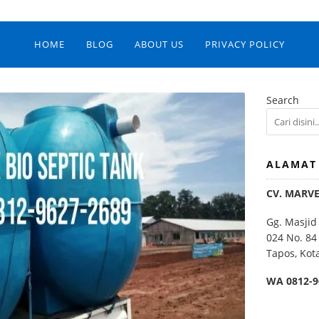
HOME
BLOG
ABOUT US
PRIVACY POLICY
Search
ALAMAT
CV. MARV
Gg. Masjid
024 No. 84
Tapos, Kot
WA 0812-9