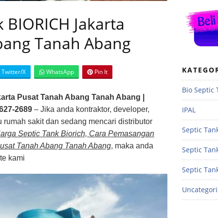
k BIORICH Jakarta
bang Tanah Abang
KATEGO
Twitter/X
WhatsApp
Pin It
Bio Septic
karta Pusat Tanah Abang Tanah Abang |
IPAL
627-2689
– Jika anda kontraktor, developer,
 rumah sakit dan sedang mencari distributor
Septic Tank
 Harga Septic Tank Biorich, Cara Pemasangan
a Pusat Tanah Abang Tanah Abang
, maka anda
Septic Tan
te kami
Septic Tan
Uncategor