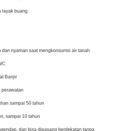
a layak buang
an dan nyaman saat mengkonsumsi air tanah
 WC
t Banjir
s perawatan
tahan sampai 50 tahun
hun, sampai 10 tahun
ngendap, dan bisa dipasang berdekatan tanpa