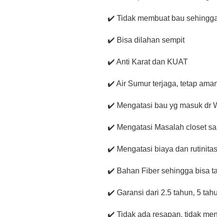
✔️ Tidak membuat bau sehingg
✔️ Bisa dilahan sempit
✔️ Anti Karat dan KUAT
✔️ Air Sumur terjaga, tetap am
✔️ Mengatasi bau yg masuk dr
✔️ Mengatasi Masalah closet saa
✔️ Mengatasi biaya dan rutinita
✔️ Bahan Fiber sehingga bisa 
✔️ Garansi dari 2.5 tahun, 5 ta
✔️ Tidak ada resapan, tidak me