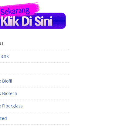
RI
 Tank
 Biofil
k Biotech
k Fiberglass
ized