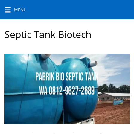
Skip
MENU
to
content
Septic Tank Biotech