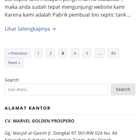
maka anda sudah tepat mengunjungi website kami
Karena kami adalah Pabrik pembuat bio septic tank …
Lihat Selengkapnya →
« Previous
1
2
3
4
5
…
83
Next »
Search
Search
ALAMAT KANTOR
CV. MARVEL GOLDEN PROSPERO
Gg. Masjid al-Qasim Jl. Dongkal RT 001/RW 024 No. 84
Kelurahan Sukatani, Kecamatan Tapos, Kota Depok