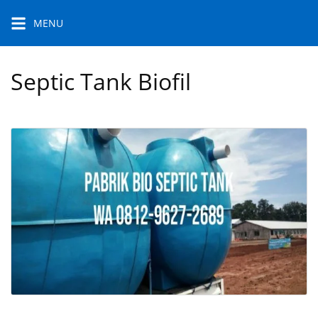
Skip
MENU
to
content
Septic Tank Biofil