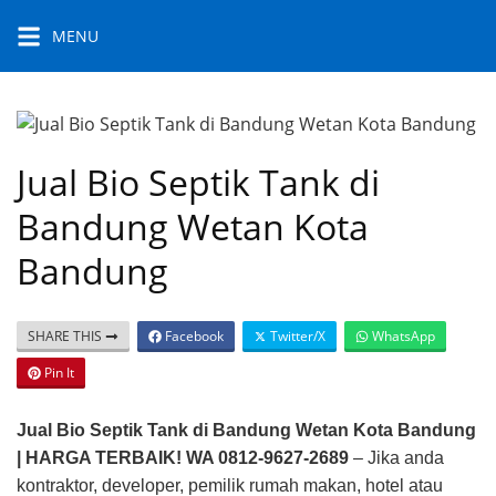
Skip
MENU
to
content
Jual Bio Septik Tank di
Bandung Wetan Kota
Bandung
SHARE THIS
Facebook
Twitter/X
WhatsApp
Pin It
Jual Bio Septik Tank di Bandung Wetan Kota Bandung
| HARGA TERBAIK! WA 0812-9627-2689
– Jika anda
kontraktor, developer, pemilik rumah makan, hotel atau