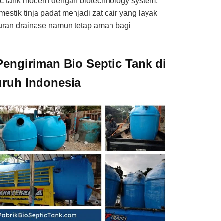
ic tank modern dengan biotechnology system,
stik tinja padat menjadi zat cair yang layak
luran drainase namun tetap aman bagi
Pengiriman Bio Septic Tank di
uruh Indonesia