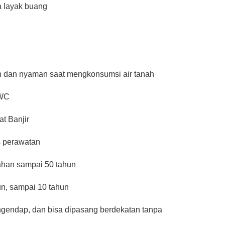
a layak buang
an dan nyaman saat mengkonsumsi air tanah
 WC
t Banjir
s perawatan
tahan sampai 50 tahun
hun, sampai 10 tahun
ngendap, dan bisa dipasang berdekatan tanpa