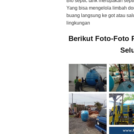
Bio septic tank merupakan sept
Yang bisa mengelola limbah dome
buang langsung ke got atau sa
lingkungan
Berikut Foto-Foto 
Sel