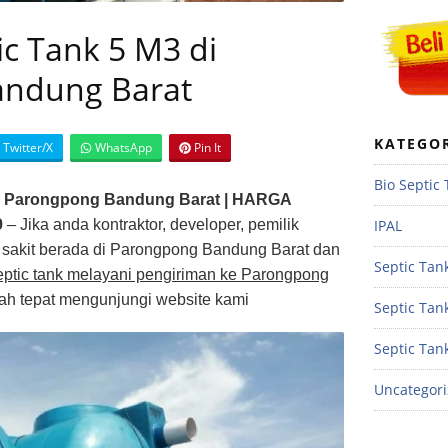
ic Tank 5 M3 di
andung Barat
KATEGO
Twitter/X
WhatsApp
Pin It
Bio Septic
di Parongpong Bandung Barat | HARGA
IPAL
9
– Jika anda kontraktor, developer, pemilik
 sakit berada di Parongpong Bandung Barat dan
Septic Tank
septic tank melayani pengiriman ke Parongpong
ah tepat mengunjungi website kami
Septic Tan
Septic Tan
Uncategor