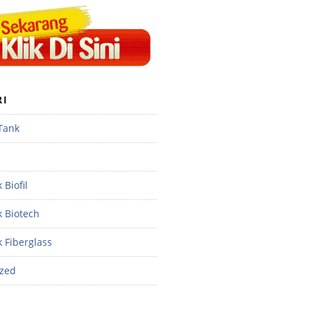
RI
 Tank
 Biofil
k Biotech
k Fiberglass
ized