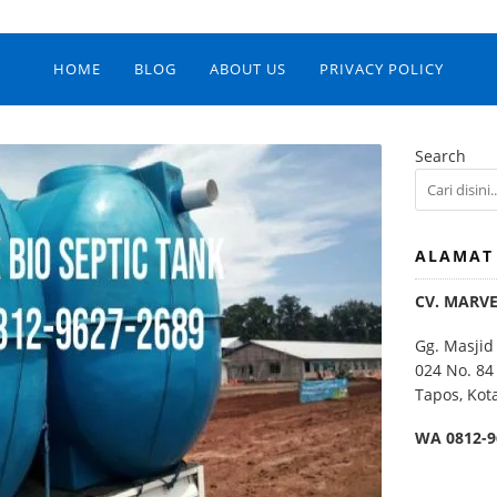
HOME
BLOG
ABOUT US
PRIVACY POLICY
Search
ALAMAT
CV. MARV
Gg. Masjid
024 No. 84
Tapos, Kot
WA 0812-9