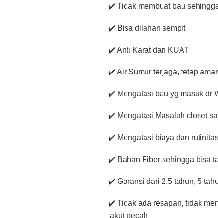
✔️ Tidak membuat bau sehingg
✔️ Bisa dilahan sempit
✔️ Anti Karat dan KUAT
✔️ Air Sumur terjaga, tetap am
✔️ Mengatasi bau yg masuk dr
✔️ Mengatasi Masalah closet saa
✔️ Mengatasi biaya dan rutinita
✔️ Bahan Fiber sehingga bisa 
✔️ Garansi dari 2.5 tahun, 5 ta
✔️ Tidak ada resapan, tidak me
takut pecah