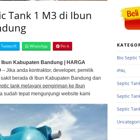
ic Tank 1 M3 di Ibun
ndung
KATEGO
Twitter/X
WhatsApp
Pin It
Bio Septic
di Ibun Kabupaten Bandung | HARGA
IPAL
9
– Jika anda kontraktor, developer, pemilik
 sakit berada di Ibun Kabupaten Bandung dan
Septic Tank
eptic tank melayani pengiriman ke Ibun
a sudah tepat mengunjungi website kami
Septic Tan
Septic Tan
Uncategor