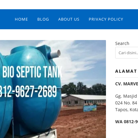
HOME
BLOG
ABOUT US
PRIVACY POLICY
Search
ALAMAT
CV. MARV
Gg. Masjid
024 No. 84
Tapos, Kot
WA 0812-9