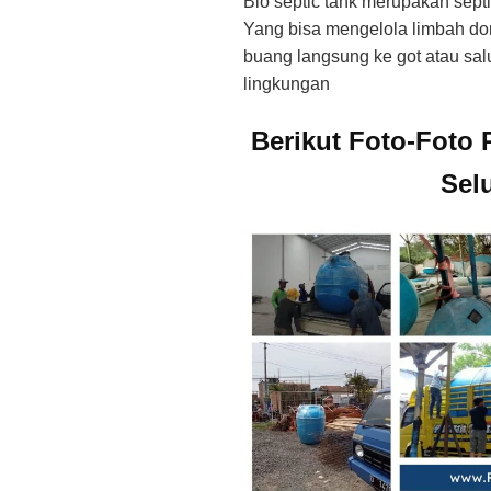
Bio septic tank merupakan sept
Yang bisa mengelola limbah dome
buang langsung ke got atau sa
lingkungan
Berikut Foto-Foto 
Sel