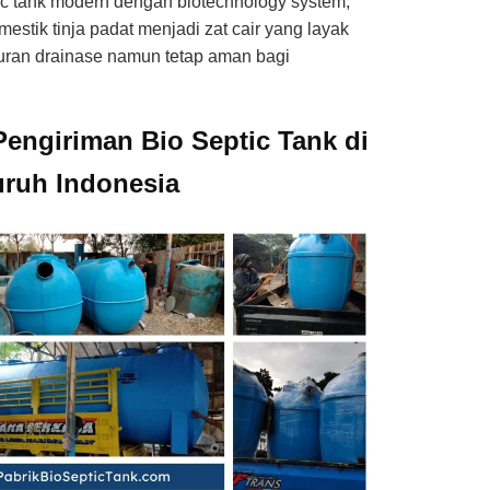
ic tank modern dengan biotechnology system,
stik tinja padat menjadi zat cair yang layak
luran drainase namun tetap aman bagi
Pengiriman Bio Septic Tank di
uruh Indonesia