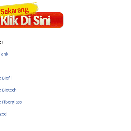
RI
 Tank
 Biofil
k Biotech
k Fiberglass
ized