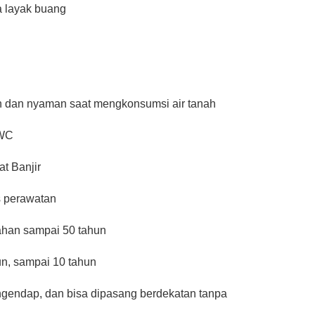
a layak buang
an dan nyaman saat mengkonsumsi air tanah
 WC
t Banjir
s perawatan
tahan sampai 50 tahun
hun, sampai 10 tahun
ngendap, dan bisa dipasang berdekatan tanpa