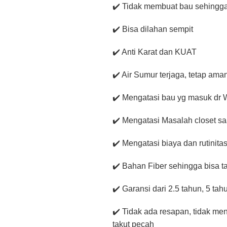
✔️ Tidak membuat bau sehingg
✔️ Bisa dilahan sempit
✔️ Anti Karat dan KUAT
✔️ Air Sumur terjaga, tetap am
✔️ Mengatasi bau yg masuk dr
✔️ Mengatasi Masalah closet saa
✔️ Mengatasi biaya dan rutinita
✔️ Bahan Fiber sehingga bisa 
✔️ Garansi dari 2.5 tahun, 5 ta
✔️ Tidak ada resapan, tidak me
takut pecah